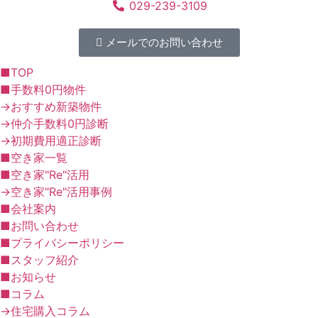
029-239-3109
メールでのお問い合わせ
■TOP
■手数料0円物件
→おすすめ新築物件
→仲介手数料0円診断
→初期費用適正診断
■空き家一覧
■空き家"Re"活用
→空き家"Re"活用事例
■会社案内
■お問い合わせ
■プライバシーポリシー
■スタッフ紹介
■お知らせ
■コラム
→住宅購入コラム