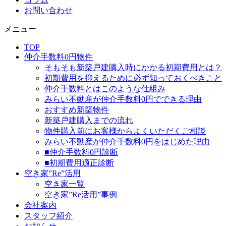
お問い合わせ
メニュー
TOP
仲介手数料0円物件
そもそも新築戸建購入時にかかる初期費用とは？
初期費用を抑えるために必ず知っておくべきこと
仲介手数料とはこのような仕組み
みらい不動産が仲介手数料0円でできる理由
おすすめ新築物件
新築戸建購入までの流れ
物件購入前にお客様からよくいただくご相談
みらい不動産が仲介手数料0円をはじめた理由
■仲介手数料0円診断
■初期費用適正診断
空き家”Re”活用
空き家一覧
空き家”Re活用”事例
会社案内
スタッフ紹介