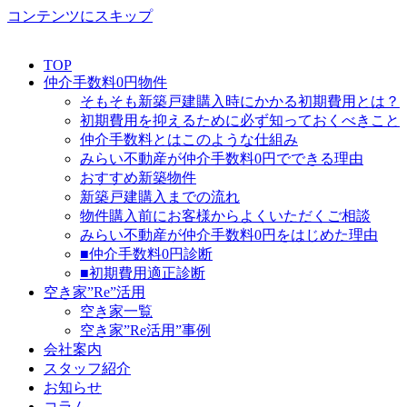
コンテンツにスキップ
TOP
仲介手数料0円物件
そもそも新築戸建購入時にかかる初期費用とは？
初期費用を抑えるために必ず知っておくべきこと
仲介手数料とはこのような仕組み
みらい不動産が仲介手数料0円でできる理由
おすすめ新築物件
新築戸建購入までの流れ
物件購入前にお客様からよくいただくご相談
みらい不動産が仲介手数料0円をはじめた理由
■仲介手数料0円診断
■初期費用適正診断
空き家”Re”活用
空き家一覧
空き家”Re活用”事例
会社案内
スタッフ紹介
お知らせ
コラム