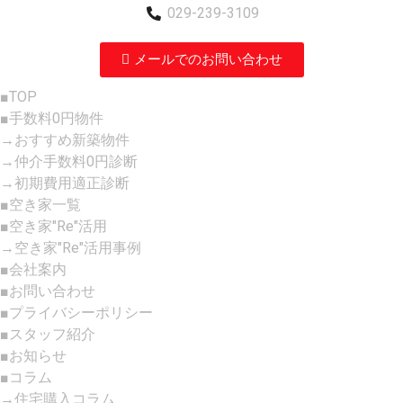
029-239-3109
メールでのお問い合わせ
■TOP
■手数料0円物件
→おすすめ新築物件
→仲介手数料0円診断
→初期費用適正診断
■空き家一覧
■空き家"Re"活用
→空き家"Re"活用事例
■会社案内
■お問い合わせ
■プライバシーポリシー
■スタッフ紹介
■お知らせ
■コラム
→住宅購入コラム