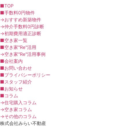
■TOP
■手数料0円物件
→おすすめ新築物件
→仲介手数料0円診断
→初期費用適正診断
■空き家一覧
■空き家"Re"活用
→空き家"Re"活用事例
■会社案内
■お問い合わせ
■プライバシーポリシー
■スタッフ紹介
■お知らせ
■コラム
→住宅購入コラム
→空き家コラム
→その他のコラム
株式会社みらい不動産