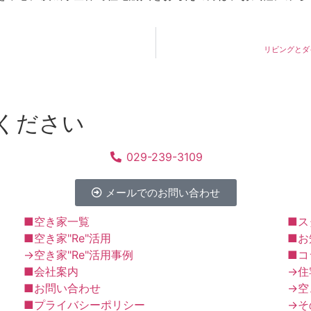
リビングとダ
ください
029-239-3109
メールでのお問い合わせ
■空き家一覧
■ス
■空き家"Re"活用
■お
→空き家"Re"活用事例
■コ
■会社案内
→住
■お問い合わせ
→空
■プライバシーポリシー
→そ