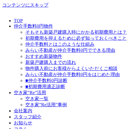
コンテンツにスキップ
TOP
仲介手数料0円物件
そもそも新築戸建購入時にかかる初期費用とは？
初期費用を抑えるために必ず知っておくべきこと
仲介手数料とはこのような仕組み
みらい不動産が仲介手数料0円でできる理由
おすすめ新築物件
新築戸建購入までの流れ
物件購入前にお客様からよくいただくご相談
みらい不動産が仲介手数料0円をはじめた理由
■仲介手数料0円診断
■初期費用適正診断
空き家”Re”活用
空き家一覧
空き家”Re活用”事例
会社案内
スタッフ紹介
お知らせ
コラム