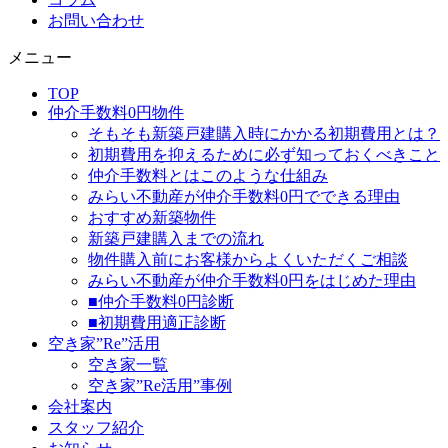
お問い合わせ
メニュー
TOP
仲介手数料0円物件
そもそも新築戸建購入時にかかる初期費用とは？
初期費用を抑えるために必ず知っておくべきこと
仲介手数料とはこのような仕組み
みらい不動産が仲介手数料0円でできる理由
おすすめ新築物件
新築戸建購入までの流れ
物件購入前にお客様からよくいただくご相談
みらい不動産が仲介手数料0円をはじめた理由
■仲介手数料0円診断
■初期費用適正診断
空き家”Re”活用
空き家一覧
空き家”Re活用”事例
会社案内
スタッフ紹介