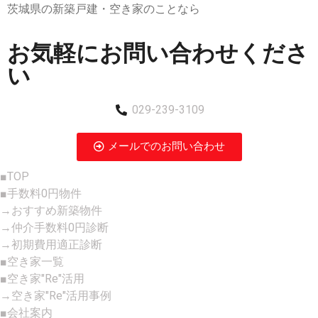
茨城県の新築戸建・空き家のことなら
お気軽にお問い合わせくださ
い
029-239-3109
メールでのお問い合わせ
■TOP
■手数料0円物件
→おすすめ新築物件
→仲介手数料0円診断
→初期費用適正診断
■空き家一覧
■空き家"Re"活用
→空き家"Re"活用事例
■会社案内