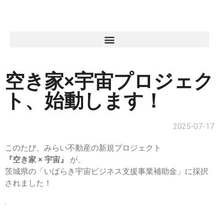
空き家×宇宙プロジェク
ト、始動します！
2025-07-17
このたび、みらい不動産の新規プロジェクト
『空き家 × 宇宙』
が、
茨城県の「いばらき宇宙ビジネス支援事業補助金」に採択
されました！
.