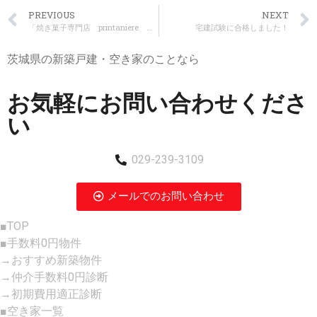
PREVIOUS
NEXT
「焼き菓子専門店 printaniere プランタニエール」さんへ行ってきました！
宅建試験に合格しました！
茨城県の新築戸建・空き家のことなら
お気軽にお問い合わせくださ
い
029-239-3109
メールでのお問い合わせ
■TOP
■手数料0円物件
→おすすめ新築物件
→仲介手数料0円診断
→初期費用適正診断
■空き家一覧