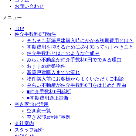
お問い合わせ
メニュー
TOP
仲介手数料0円物件
そもそも新築戸建購入時にかかる初期費用とは？
初期費用を抑えるために必ず知っておくべきこと
仲介手数料とはこのような仕組み
みらい不動産が仲介手数料0円でできる理由
おすすめ新築物件
新築戸建購入までの流れ
物件購入前にお客様からよくいただくご相談
みらい不動産が仲介手数料0円をはじめた理由
■仲介手数料0円診断
■初期費用適正診断
空き家”Re”活用
空き家一覧
空き家”Re活用”事例
会社案内
スタッフ紹介