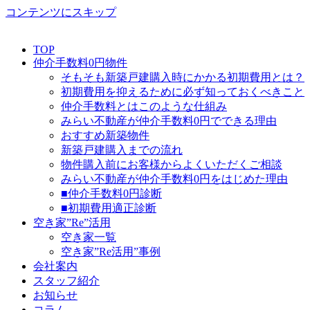
コンテンツにスキップ
TOP
仲介手数料0円物件
そもそも新築戸建購入時にかかる初期費用とは？
初期費用を抑えるために必ず知っておくべきこと
仲介手数料とはこのような仕組み
みらい不動産が仲介手数料0円でできる理由
おすすめ新築物件
新築戸建購入までの流れ
物件購入前にお客様からよくいただくご相談
みらい不動産が仲介手数料0円をはじめた理由
■仲介手数料0円診断
■初期費用適正診断
空き家”Re”活用
空き家一覧
空き家”Re活用”事例
会社案内
スタッフ紹介
お知らせ
コラム