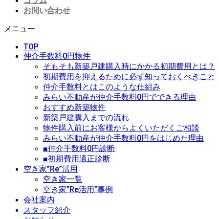
コラム
お問い合わせ
メニュー
TOP
仲介手数料0円物件
そもそも新築戸建購入時にかかる初期費用とは？
初期費用を抑えるために必ず知っておくべきこと
仲介手数料とはこのような仕組み
みらい不動産が仲介手数料0円でできる理由
おすすめ新築物件
新築戸建購入までの流れ
物件購入前にお客様からよくいただくご相談
みらい不動産が仲介手数料0円をはじめた理由
■仲介手数料0円診断
■初期費用適正診断
空き家”Re”活用
空き家一覧
空き家”Re活用”事例
会社案内
スタッフ紹介