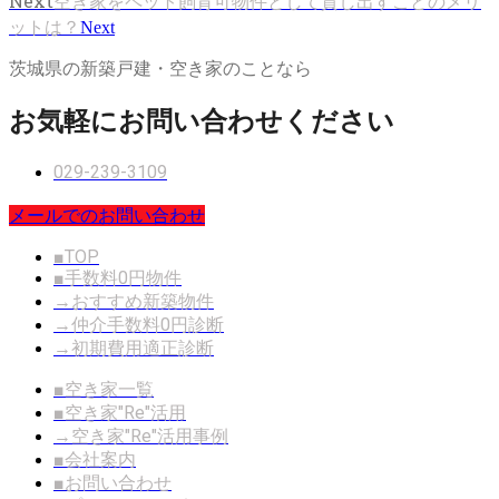
Next
空き家をペット飼育可物件として貸し出すことのメリ
ットは？
Next
茨城県の新築戸建・空き家のことなら
お気軽にお問い合わせください
029-239-3109
メールでのお問い合わせ
■TOP
■手数料0円物件
→おすすめ新築物件
→仲介手数料0円診断
→初期費用適正診断
■空き家一覧
■空き家"Re"活用
→空き家"Re"活用事例
■会社案内
■お問い合わせ