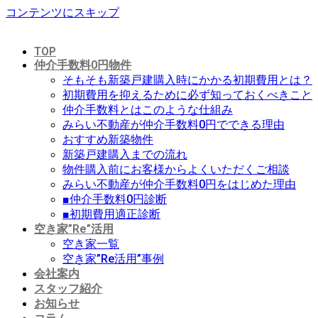
コンテンツにスキップ
TOP
仲介手数料0円物件
そもそも新築戸建購入時にかかる初期費用とは？
初期費用を抑えるために必ず知っておくべきこと
仲介手数料とはこのような仕組み
みらい不動産が仲介手数料0円でできる理由
おすすめ新築物件
新築戸建購入までの流れ
物件購入前にお客様からよくいただくご相談
みらい不動産が仲介手数料0円をはじめた理由
■仲介手数料0円診断
■初期費用適正診断
空き家”Re”活用
空き家一覧
空き家”Re活用”事例
会社案内
スタッフ紹介
お知らせ