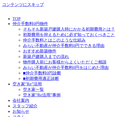
コンテンツにスキップ
TOP
仲介手数料0円物件
そもそも新築戸建購入時にかかる初期費用とは？
初期費用を抑えるために必ず知っておくべきこと
仲介手数料とはこのような仕組み
みらい不動産が仲介手数料0円でできる理由
おすすめ新築物件
新築戸建購入までの流れ
物件購入前にお客様からよくいただくご相談
みらい不動産が仲介手数料0円をはじめた理由
■仲介手数料0円診断
■初期費用適正診断
空き家”Re”活用
空き家一覧
空き家”Re活用”事例
会社案内
スタッフ紹介
お知らせ
コラム