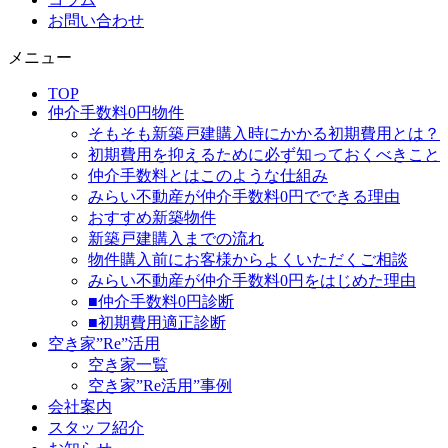
お問い合わせ
メニュー
TOP
仲介手数料0円物件
そもそも新築戸建購入時にかかる初期費用とは？
初期費用を抑えるために必ず知っておくべきこと
仲介手数料とはこのような仕組み
みらい不動産が仲介手数料0円でできる理由
おすすめ新築物件
新築戸建購入までの流れ
物件購入前にお客様からよくいただくご相談
みらい不動産が仲介手数料0円をはじめた理由
■仲介手数料0円診断
■初期費用適正診断
空き家”Re”活用
空き家一覧
空き家”Re活用”事例
会社案内
スタッフ紹介