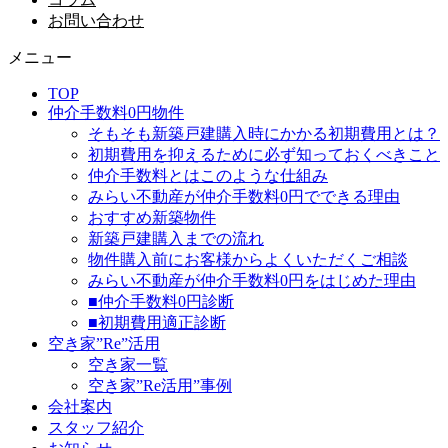
お問い合わせ
メニュー
TOP
仲介手数料0円物件
そもそも新築戸建購入時にかかる初期費用とは？
初期費用を抑えるために必ず知っておくべきこと
仲介手数料とはこのような仕組み
みらい不動産が仲介手数料0円でできる理由
おすすめ新築物件
新築戸建購入までの流れ
物件購入前にお客様からよくいただくご相談
みらい不動産が仲介手数料0円をはじめた理由
■仲介手数料0円診断
■初期費用適正診断
空き家”Re”活用
空き家一覧
空き家”Re活用”事例
会社案内
スタッフ紹介