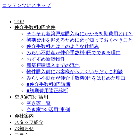
コンテンツにスキップ
TOP
仲介手数料0円物件
そもそも新築戸建購入時にかかる初期費用とは？
初期費用を抑えるために必ず知っておくべきこと
仲介手数料とはこのような仕組み
みらい不動産が仲介手数料0円でできる理由
おすすめ新築物件
新築戸建購入までの流れ
物件購入前にお客様からよくいただくご相談
みらい不動産が仲介手数料0円をはじめた理由
■仲介手数料0円診断
■初期費用適正診断
空き家”Re”活用
空き家一覧
空き家”Re活用”事例
会社案内
スタッフ紹介
お知らせ
コラム