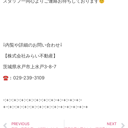
スタッフ一同心よりご連絡お待ちしております😊
⇩内覧や詳細のお問い合わせ⇩
【株式会社みらい不動産】
茨城県水戸市上水戸3-8-7
☎︰029-239-3109
-:+:-:+:-:+:-:+:-:+:-:+:-:+:-+:-+:-+:-+:-
+-:+:-:+:-:+:-:+:-:+:-:+:-:+:-+:-+:-+:-+:-+
PREVIOUS
NEXT