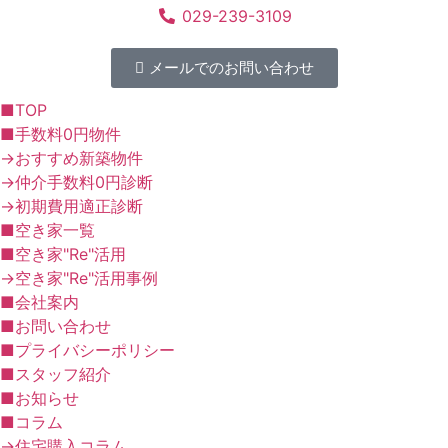
029-239-3109
メールでのお問い合わせ
■TOP
■手数料0円物件
→おすすめ新築物件
→仲介手数料0円診断
→初期費用適正診断
■空き家一覧
■空き家"Re"活用
→空き家"Re"活用事例
■会社案内
■お問い合わせ
■プライバシーポリシー
■スタッフ紹介
■お知らせ
■コラム
→住宅購入コラム