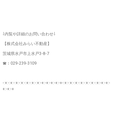
⇩内覧や詳細のお問い合わせ⇩
【株式会社みらい不動産】
茨城県水戸市上水戸3-8-7
☎︰029-239-3109
-:+:-:+:-:+:-:+:-:+:-:+:-:+:-+:-+:-+:-+:-+-:+:-:+:-:+:-:+:-:+:-:+:-:+:-+:-+:-
+:-+:-+