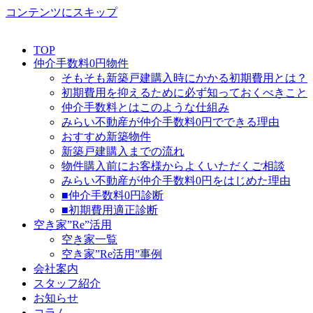
コンテンツにスキップ
TOP
仲介手数料0円物件
そもそも新築戸建購入時にかかる初期費用とは？
初期費用を抑えるために必ず知っておくべきこと
仲介手数料とはこのような仕組み
みらい不動産が仲介手数料0円でできる理由
おすすめ新築物件
新築戸建購入までの流れ
物件購入前にお客様からよくいただくご相談
みらい不動産が仲介手数料0円をはじめた理由
■仲介手数料0円診断
■初期費用適正診断
空き家”Re”活用
空き家一覧
空き家”Re活用”事例
会社案内
スタッフ紹介
お知らせ
コラム