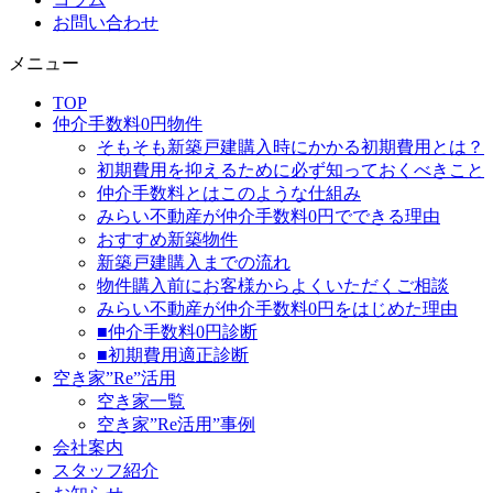
お問い合わせ
メニュー
TOP
仲介手数料0円物件
そもそも新築戸建購入時にかかる初期費用とは？
初期費用を抑えるために必ず知っておくべきこと
仲介手数料とはこのような仕組み
みらい不動産が仲介手数料0円でできる理由
おすすめ新築物件
新築戸建購入までの流れ
物件購入前にお客様からよくいただくご相談
みらい不動産が仲介手数料0円をはじめた理由
■仲介手数料0円診断
■初期費用適正診断
空き家”Re”活用
空き家一覧
空き家”Re活用”事例
会社案内
スタッフ紹介