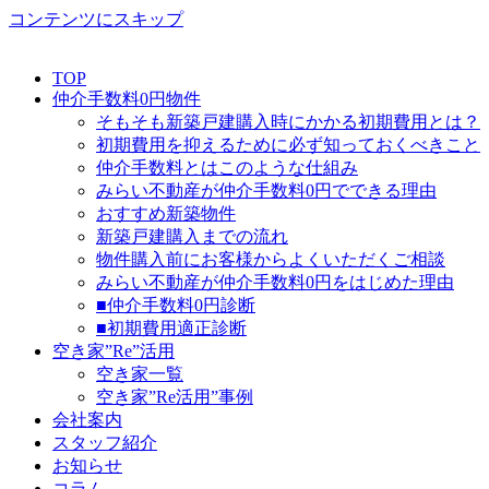
コンテンツにスキップ
TOP
仲介手数料0円物件
そもそも新築戸建購入時にかかる初期費用とは？
初期費用を抑えるために必ず知っておくべきこと
仲介手数料とはこのような仕組み
みらい不動産が仲介手数料0円でできる理由
おすすめ新築物件
新築戸建購入までの流れ
物件購入前にお客様からよくいただくご相談
みらい不動産が仲介手数料0円をはじめた理由
■仲介手数料0円診断
■初期費用適正診断
空き家”Re”活用
空き家一覧
空き家”Re活用”事例
会社案内
スタッフ紹介
お知らせ
コラム