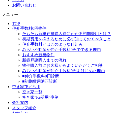
お問い合わせ
メニュー
TOP
仲介手数料0円物件
そもそも新築戸建購入時にかかる初期費用とは？
初期費用を抑えるために必ず知っておくべきこと
仲介手数料とはこのような仕組み
みらい不動産が仲介手数料0円でできる理由
おすすめ新築物件
新築戸建購入までの流れ
物件購入前にお客様からよくいただくご相談
みらい不動産が仲介手数料0円をはじめた理由
■仲介手数料0円診断
■初期費用適正診断
空き家”Re”活用
空き家一覧
空き家”Re活用”事例
会社案内
スタッフ紹介