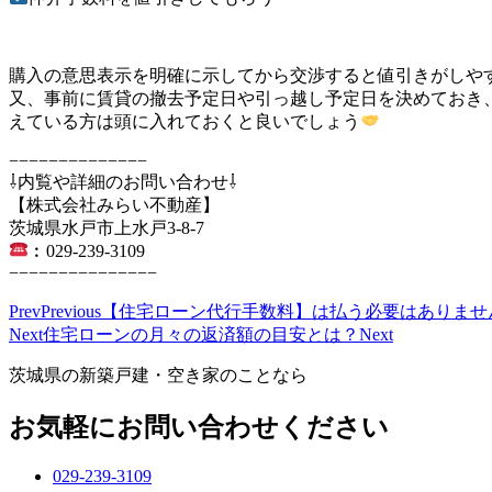
購入の意思表示を明確に示してから交渉すると値引きがしや
又、事前に賃貸の撤去予定日や引っ越し予定日を決めておき
えている方は頭に入れておくと良いでしょう
−−−−−−−−−−−−−−
⇩内覧や詳細のお問い合わせ⇩
【株式会社みらい不動産】
茨城県水戸市上水戸3-8-7
︰029-239-3109
−−−−−−−−−−−−−−−
Prev
Previous
【住宅ローン代行手数料】は払う必要はありませ
Next
住宅ローンの月々の返済額の目安とは？
Next
茨城県の新築戸建・空き家のことなら
お気軽にお問い合わせください
029-239-3109