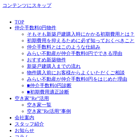
コンテンツにスキップ
TOP
仲介手数料0円物件
そもそも新築戸建購入時にかかる初期費用とは？
初期費用を抑えるために必ず知っておくべきこと
仲介手数料とはこのような仕組み
みらい不動産が仲介手数料0円でできる理由
おすすめ新築物件
新築戸建購入までの流れ
物件購入前にお客様からよくいただくご相談
みらい不動産が仲介手数料0円をはじめた理由
■仲介手数料0円診断
■初期費用適正診断
空き家”Re”活用
空き家一覧
空き家”Re活用”事例
会社案内
スタッフ紹介
お知らせ
コラム