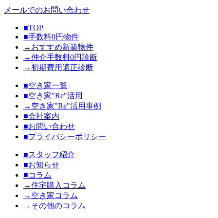
メールでのお問い合わせ
■TOP
■手数料0円物件
→おすすめ新築物件
→仲介手数料0円診断
→初期費用適正診断
■空き家一覧
■空き家"Re"活用
→空き家"Re"活用事例
■会社案内
■お問い合わせ
■プライバシーポリシー
■スタッフ紹介
■お知らせ
■コラム
→住宅購入コラム
→空き家コラム
→その他のコラム