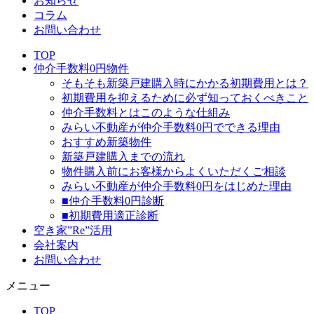
お知らせ
コラム
お問い合わせ
TOP
仲介手数料0円物件
そもそも新築戸建購入時にかかる初期費用とは？
初期費用を抑えるために必ず知っておくべきこと
仲介手数料とはこのような仕組み
みらい不動産が仲介手数料0円でできる理由
おすすめ新築物件
新築戸建購入までの流れ
物件購入前にお客様からよくいただくご相談
みらい不動産が仲介手数料0円をはじめた理由
■仲介手数料0円診断
■初期費用適正診断
空き家”Re”活用
会社案内
お問い合わせ
メニュー
TOP