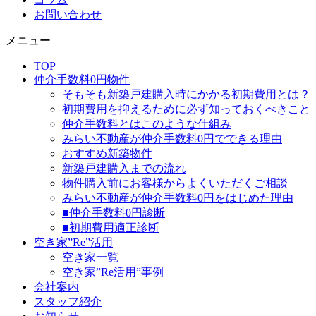
お問い合わせ
メニュー
TOP
仲介手数料0円物件
そもそも新築戸建購入時にかかる初期費用とは？
初期費用を抑えるために必ず知っておくべきこと
仲介手数料とはこのような仕組み
みらい不動産が仲介手数料0円でできる理由
おすすめ新築物件
新築戸建購入までの流れ
物件購入前にお客様からよくいただくご相談
みらい不動産が仲介手数料0円をはじめた理由
■仲介手数料0円診断
■初期費用適正診断
空き家”Re”活用
空き家一覧
空き家”Re活用”事例
会社案内
スタッフ紹介