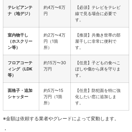
テレビアンテ
約4万〜6万
【必須】テレビをテレビ
ナ（地デジ）
円
線で見る場合に必要で
す。
室内物干し
約2万〜4万
【推奨】共働き世帯の部
（ホスクリー
円（1箇
屋干しに非常に便利で
ン等）
所）
す。
フロアコーテ
約15万〜30
【任意】子どもの食べこ
ィング（LDK
万円
ぼしや傷から床を守りま
等）
す。
面格子・追加
約5万〜15
【任意】防犯面を特に強
シャッター
万円（1箇
化したい窓に追加しま
所）
す。
※金額は依頼する業者やグレードによって変動します。
・