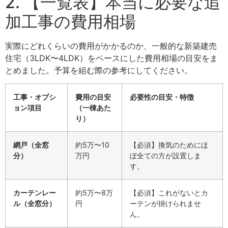
2. 【一覧表】本当に必要な追
加工事の費用相場
実際にどれくらいの費用がかかるのか、一般的な新築建売
住宅（3LDK〜4LDK）をベースにした費用相場の目安をま
とめました。予算を組む際の参考にしてください。
工事・オプシ
費用の目安
必要性の目安・特徴
ョン項目
（一棟あた
り）
網戸（全窓
約5万〜10
【必須】換気のためにほ
分）
万円
ぼ全ての方が設置しま
す。
カーテンレー
約5万〜8万
【必須】これがないとカ
ル（全窓分）
円
ーテンが掛けられませ
ん。