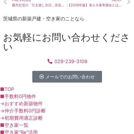
建売住宅の「引き渡し当日」完全ガイド！平日の午前中に行う決済の流れと持ち物リスト。
【2026年版】省エネ基準適合とは？新築建売住宅を購入する前に知っておきたいポイント
茨城県の新築戸建・空き家のことなら
お気軽にお問い合わせくださ
い
029-239-3109
メールでのお問い合わせ
■TOP
■手数料0円物件
→おすすめ新築物件
→仲介手数料0円診断
→初期費用適正診断
■空き家一覧
■空き家"Re"活用