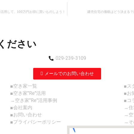
活用して、100万円お得に買いものしよう！
建売住宅の価格はどう決まる？
ください
029-239-3109
メールでのお問い合わせ
■空き家一覧
■ス
■空き家"Re"活用
■お
→空き家"Re"活用事例
■コ
■会社案内
→住
■お問い合わせ
→空
■プライバシーポリシー
→そ