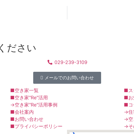
ください
029-239-3109
メールでのお問い合わせ
■空き家一覧
■ス
■空き家"Re"活用
■お
→空き家"Re"活用事例
■コ
■会社案内
→住
■お問い合わせ
→空
■プライバシーポリシー
→そ