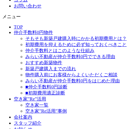
お問い合わせ
メニュー
TOP
仲介手数料0円物件
そもそも新築戸建購入時にかかる初期費用とは？
初期費用を抑えるために必ず知っておくべきこと
仲介手数料とはこのような仕組み
みらい不動産が仲介手数料0円でできる理由
おすすめ新築物件
新築戸建購入までの流れ
物件購入前にお客様からよくいただくご相談
みらい不動産が仲介手数料0円をはじめた理由
■仲介手数料0円診断
■初期費用適正診断
空き家”Re”活用
空き家一覧
空き家”Re活用”事例
会社案内
スタッフ紹介