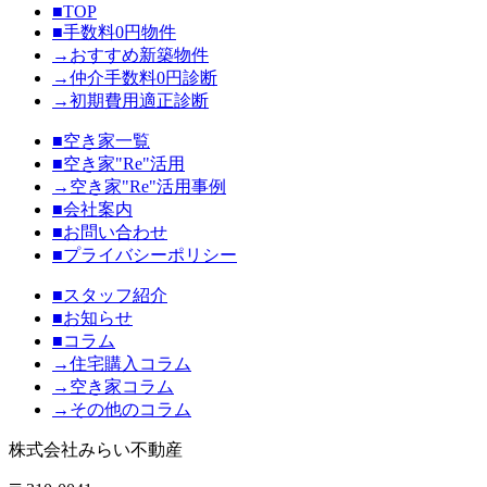
■TOP
■手数料0円物件
→おすすめ新築物件
→仲介手数料0円診断
→初期費用適正診断
■空き家一覧
■空き家"Re"活用
→空き家"Re"活用事例
■会社案内
■お問い合わせ
■プライバシーポリシー
■スタッフ紹介
■お知らせ
■コラム
→住宅購入コラム
→空き家コラム
→その他のコラム
株式会社みらい不動産