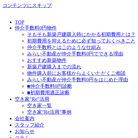
コンテンツにスキップ
TOP
仲介手数料0円物件
そもそも新築戸建購入時にかかる初期費用とは？
初期費用を抑えるために必ず知っておくべきこと
仲介手数料とはこのような仕組み
みらい不動産が仲介手数料0円でできる理由
おすすめ新築物件
新築戸建購入までの流れ
物件購入前にお客様からよくいただくご相談
みらい不動産が仲介手数料0円をはじめた理由
■仲介手数料0円診断
■初期費用適正診断
空き家”Re”活用
空き家一覧
空き家”Re活用”事例
会社案内
スタッフ紹介
お知らせ
コラム