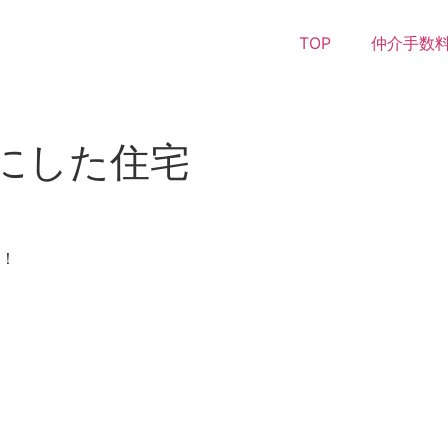
TOP
仲介手数料
にした住宅
！