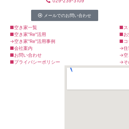
029-239-3109
メールでのお問い合わせ
■空き家一覧
■ス
■空き家"Re"活用
■お
→空き家"Re"活用事例
■コ
■会社案内
→住
■お問い合わせ
→空
■プライバシーポリシー
→そ