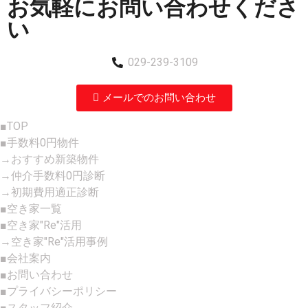
お気軽にお問い合わせくださ
い
029-239-3109
メールでのお問い合わせ
■TOP
■手数料0円物件
→おすすめ新築物件
→仲介手数料0円診断
→初期費用適正診断
■空き家一覧
■空き家"Re"活用
→空き家"Re"活用事例
■会社案内
■お問い合わせ
■プライバシーポリシー
■スタッフ紹介