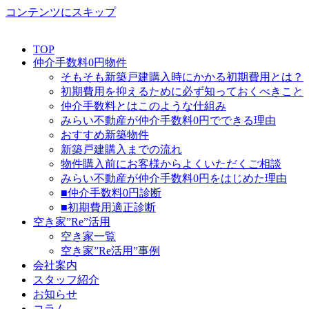
コンテンツにスキップ
TOP
仲介手数料0円物件
そもそも新築戸建購入時にかかる初期費用とは？
初期費用を抑えるために必ず知っておくべきこと
仲介手数料とはこのような仕組み
みらい不動産が仲介手数料0円でできる理由
おすすめ新築物件
新築戸建購入までの流れ
物件購入前にお客様からよくいただくご相談
みらい不動産が仲介手数料0円をはじめた理由
■仲介手数料0円診断
■初期費用適正診断
空き家”Re”活用
空き家一覧
空き家”Re活用”事例
会社案内
スタッフ紹介
お知らせ
コラム