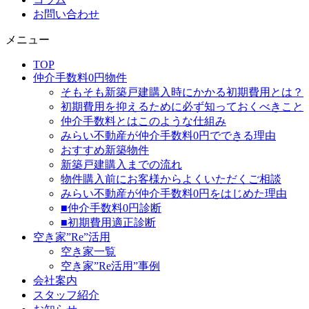
お問い合わせ
メニュー
TOP
仲介手数料0円物件
そもそも新築戸建購入時にかかる初期費用とは？
初期費用を抑えるために必ず知っておくべきこと
仲介手数料とはこのような仕組み
みらい不動産が仲介手数料0円でできる理由
おすすめ新築物件
新築戸建購入までの流れ
物件購入前にお客様からよくいただくご相談
みらい不動産が仲介手数料0円をはじめた理由
■仲介手数料0円診断
■初期費用適正診断
空き家”Re”活用
空き家一覧
空き家”Re活用”事例
会社案内
スタッフ紹介