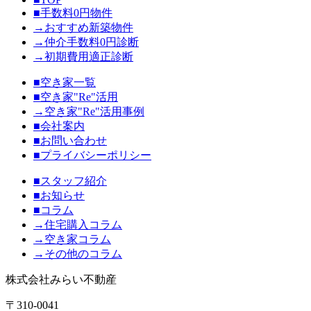
■手数料0円物件
→おすすめ新築物件
→仲介手数料0円診断
→初期費用適正診断
■空き家一覧
■空き家"Re"活用
→空き家"Re"活用事例
■会社案内
■お問い合わせ
■プライバシーポリシー
■スタッフ紹介
■お知らせ
■コラム
→住宅購入コラム
→空き家コラム
→その他のコラム
株式会社みらい不動産
〒310-0041