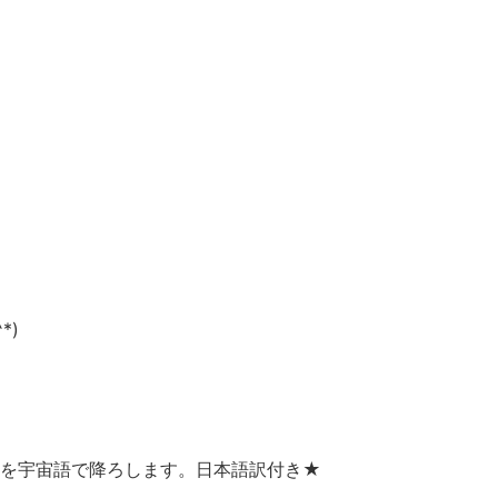
*)
ジを宇宙語で降ろします。日本語訳付き★