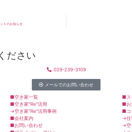
ベントのお知らせ
ください
029-239-3109
メールでのお問い合わせ
■空き家一覧
■ス
■空き家"Re"活用
■お
→空き家"Re"活用事例
■コ
■会社案内
→住
■お問い合わせ
→空