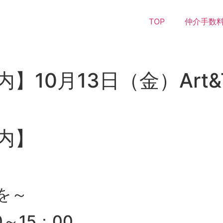
TOP
仲介手数料
10月13日（金）Art&Th
内】
を～
0～15：00