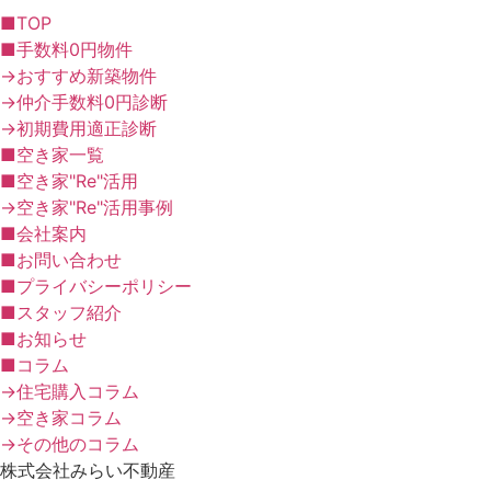
■TOP
■手数料0円物件
→おすすめ新築物件
→仲介手数料0円診断
→初期費用適正診断
■空き家一覧
■空き家"Re"活用
→空き家"Re"活用事例
■会社案内
■お問い合わせ
■プライバシーポリシー
■スタッフ紹介
■お知らせ
■コラム
→住宅購入コラム
→空き家コラム
→その他のコラム
株式会社みらい不動産