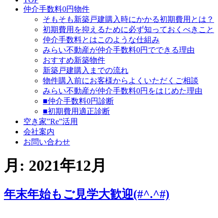
仲介手数料0円物件
そもそも新築戸建購入時にかかる初期費用とは？
初期費用を抑えるために必ず知っておくべきこと
仲介手数料とはこのような仕組み
みらい不動産が仲介手数料0円でできる理由
おすすめ新築物件
新築戸建購入までの流れ
物件購入前にお客様からよくいただくご相談
みらい不動産が仲介手数料0円をはじめた理由
■仲介手数料0円診断
■初期費用適正診断
空き家”Re”活用
会社案内
お問い合わせ
月:
2021年12月
年末年始もご見学大歓迎(#^.^#)