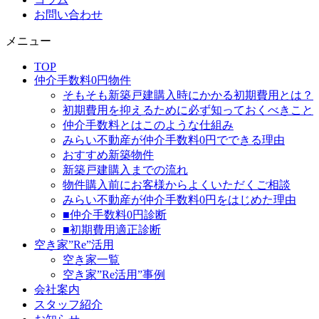
お問い合わせ
メニュー
TOP
仲介手数料0円物件
そもそも新築戸建購入時にかかる初期費用とは？
初期費用を抑えるために必ず知っておくべきこと
仲介手数料とはこのような仕組み
みらい不動産が仲介手数料0円でできる理由
おすすめ新築物件
新築戸建購入までの流れ
物件購入前にお客様からよくいただくご相談
みらい不動産が仲介手数料0円をはじめた理由
■仲介手数料0円診断
■初期費用適正診断
空き家”Re”活用
空き家一覧
空き家”Re活用”事例
会社案内
スタッフ紹介