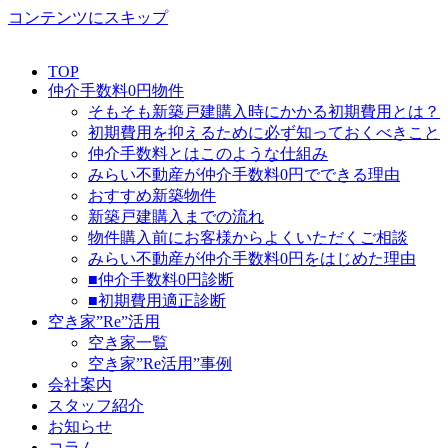
コンテンツにスキップ
TOP
仲介手数料0円物件
そもそも新築戸建購入時にかかる初期費用とは？
初期費用を抑えるために必ず知っておくべきこと
仲介手数料とはこのような仕組み
みらい不動産が仲介手数料0円でできる理由
おすすめ新築物件
新築戸建購入までの流れ
物件購入前にお客様からよくいただくご相談
みらい不動産が仲介手数料0円をはじめた理由
■仲介手数料0円診断
■初期費用適正診断
空き家”Re”活用
空き家一覧
空き家”Re活用”事例
会社案内
スタッフ紹介
お知らせ
コラム