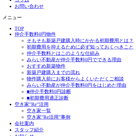
お問い合わせ
メニュー
TOP
仲介手数料0円物件
そもそも新築戸建購入時にかかる初期費用とは？
初期費用を抑えるために必ず知っておくべきこと
仲介手数料とはこのような仕組み
みらい不動産が仲介手数料0円でできる理由
おすすめ新築物件
新築戸建購入までの流れ
物件購入前にお客様からよくいただくご相談
みらい不動産が仲介手数料0円をはじめた理由
■仲介手数料0円診断
■初期費用適正診断
空き家”Re”活用
空き家一覧
空き家”Re活用”事例
会社案内
スタッフ紹介