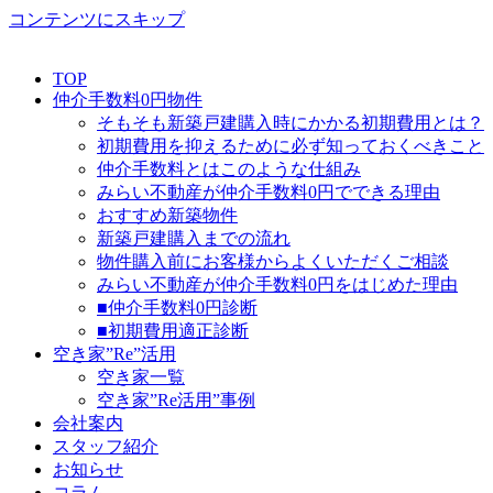
コンテンツにスキップ
TOP
仲介手数料0円物件
そもそも新築戸建購入時にかかる初期費用とは？
初期費用を抑えるために必ず知っておくべきこと
仲介手数料とはこのような仕組み
みらい不動産が仲介手数料0円でできる理由
おすすめ新築物件
新築戸建購入までの流れ
物件購入前にお客様からよくいただくご相談
みらい不動産が仲介手数料0円をはじめた理由
■仲介手数料0円診断
■初期費用適正診断
空き家”Re”活用
空き家一覧
空き家”Re活用”事例
会社案内
スタッフ紹介
お知らせ
コラム