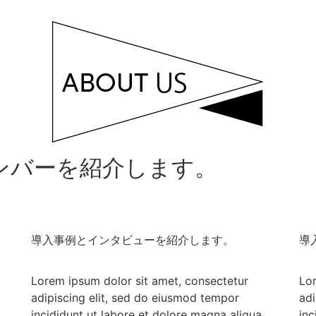
ンバーを紹介します。
導入事例とインタビューを紹介します。
導
Lorem ipsum dolor sit amet, consectetur
Lor
adipiscing elit, sed do eiusmod tempor
adi
incididunt ut labore et dolore magna aliqua.
inc